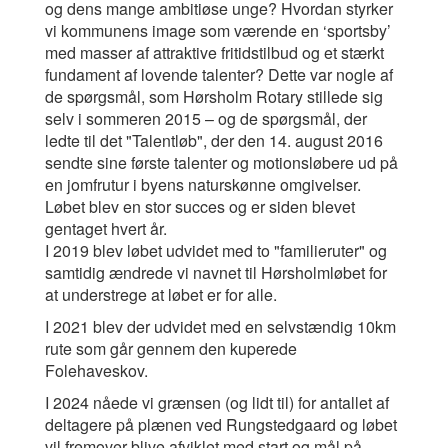
og dens mange ambitiøse unge? Hvordan styrker
vi kommunens image som værende en ‘sportsby’
med masser af attraktive fritidstilbud og et stærkt
fundament af lovende talenter?
Dette var nogle af
de spørgsmål, som Hørsholm Rotary stillede sig
selv i sommeren 2015 – og de spørgsmål, der
ledte til det "Talentløb", der den 14. august 2016
sendte sine første talenter og motionsløbere ud på
en jomfrutur i byens naturskønne omgivelser.
Løbet blev en stor succes og er siden blevet
gentaget hvert år.
I 2019 blev løbet udvidet med to "familieruter" og
samtidig ændrede vi navnet til Hørsholmløbet for
at understrege at løbet er for alle.
I 2021 blev der udvidet med en selvstændig 10km
rute som går gennem den kuperede
Folehaveskov.
I 2024 nåede vi grænsen (og lidt til) for antallet af
deltagere på plænen ved Rungstedgaard og løbet
vil fremover blive afviklet med start og mål på