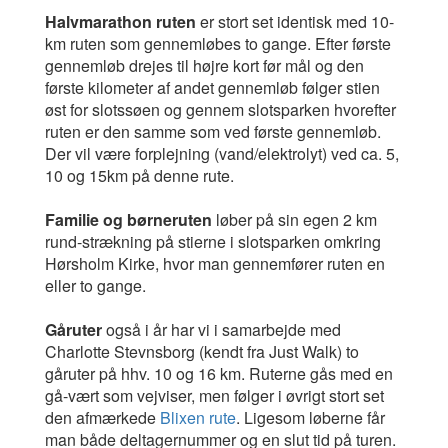
Halvmarathon ruten
er stort set identisk med 10-
km ruten som gennemløbes to gange. Efter første
gennemløb drejes til højre kort før mål og den
første kilometer af andet gennemløb følger stien
øst for slotssøen og gennem slotsparken hvorefter
ruten er den samme som ved første gennemløb.
Der vil være forplejning (vand/elektrolyt) ved ca. 5,
10 og 15km på denne rute.
Familie og børneruten
løber på sin egen 2 km
rund-strækning på stierne i slotsparken omkring
Hørsholm Kirke, hvor man gennemfører ruten en
eller to gange.
Gåruter
også i år har vi i samarbejde med
Charlotte Stevnsborg (kendt fra Just Walk) to
gåruter på hhv. 10 og 16 km. Ruterne gås med en
gå-vært som vejviser, men følger i øvrigt stort set
den afmærkede
Blixen rute
. Ligesom løberne får
man både deltagernummer og en slut tid på turen.