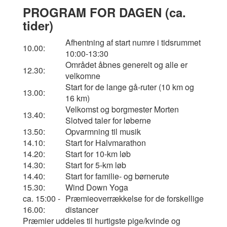
PROGRAM FOR DAGEN (ca.
tider)
Afhentning af start numre i tidsrummet
10.00:
10:00-13:30
Området åbnes generelt og alle er
12.30:
velkomne
Start for de lange gå-ruter (10 km og
13.00:
16 km)
Velkomst og borgmester Morten
13.40:
Slotved taler for løberne
13.50:
Opvarmning til musik
14.10:
Start for Halvmarathon
14.20:
Start for 10-km løb
14.30:
Start for 5-km løb
14.40:
Start for familie- og børnerute
15.30:
Wind Down Yoga
ca. 15:00 -
Præmieoverrækkelse for de forskellige
16.00:
distancer
Præmier uddeles til hurtigste pige/kvinde og