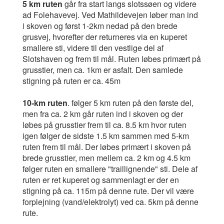
5 km ruten
går fra start langs slotssøen og videre
ad Folehavevej. Ved Mathildevejen løber man ind
i skoven og først 1-2km nedad på den brede
grusvej, hvorefter der returneres via en kuperet
smallere sti, videre til den vestlige del af
Slotshaven og frem til mål. Ruten løbes primært på
grusstier, men ca. 1km er asfalt. Den samlede
stigning på ruten er ca. 45m
10-km ruten
. følger 5 km ruten på den første del,
men fra ca. 2 km går ruten ind i skoven og der
løbes på grusstier frem til ca. 8.5 km hvor ruten
igen følger de sidste 1.5 km sammen med 5-km
ruten frem til mål. Der løbes primært i skoven på
brede grusstier, men mellem ca. 2 km og 4.5 km
følger ruten en smallere "traillignende" sti. Dele af
ruten er ret kuperet og sammenlagt er der en
stigning på ca. 115m på denne rute. Der vil være
forplejning (vand/elektrolyt) ved ca. 5km på denne
rute.